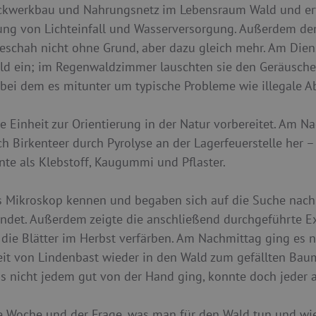
tockwerkbau und Nahrungsnetz im Lebensraum Wald und er
 von Lichteinfall und Wasserversorgung. Außerdem demo
 geschah nicht ohne Grund, aber dazu gleich mehr. Am Die
wald ein; im Regenwaldzimmer lauschten sie den Geräusche
 bei dem es mitunter um typische Probleme wie illegale A
he Einheit zur Orientierung in der Natur vorbereitet. Am 
h Birkenteer durch Pyrolyse an der Lagerfeuerstelle her –
te als Klebstoff, Kaugummi und Pflaster.
s Mikroskop kennen und begaben sich auf die Suche nach 
findet. Außerdem zeigte die anschließend durchgeführte E
h die Blätter im Herbst verfärben. Am Nachmittag ging es
eit von Lindenbast wieder in den Wald zum gefällten Baum
as nicht jedem gut von der Hand ging, konnte doch jeder
e Woche und der Frage, was man für den Wald tun und wie