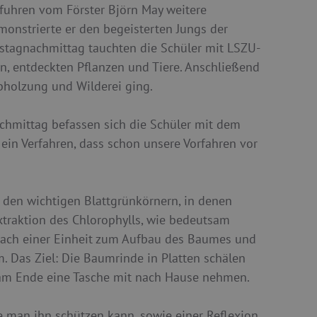
fuhren vom Förster Björn May weitere
nstrierte er den begeisterten Jungs der
nstagnachmittag tauchten die Schüler mit LSZU-
n, entdeckten Pflanzen und Tiere. Anschließend
bholzung und Wilderei ging.
Nachmittag befassen sich die Schüler mit dem
 ein Verfahren, dass schon unsere Vorfahren vor
den wichtigen Blattgrünkörnern, in denen
xtraktion des Chlorophylls, wie bedeutsam
 nach einer Einheit zum Aufbau des Baumes und
. Das Ziel: Die Baumrinde in Platten schälen
 am Ende eine Tasche mit nach Hause nehmen.
 man ihn schützen kann, sowie einer Reflexion