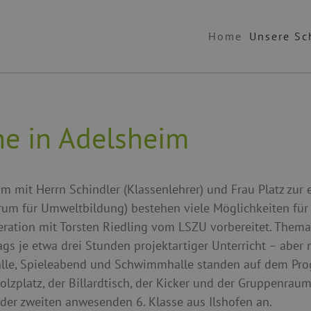
Home
Unsere Sc
e in Adelsheim
am mit Herrn Schindler (Klassenlehrer) und Frau Platz zu
m für Umweltbildung) bestehen viele Möglichkeiten für n
ration mit Torsten Riedling vom LSZU vorbereitet. Thema
s je etwa drei Stunden projektartiger Unterricht – aber n
alle, Spieleabend und Schwimmhalle standen auf dem Pro
Bolzplatz, der Billardtisch, der Kicker und der Gruppenrau
t der zweiten anwesenden 6. Klasse aus Ilshofen an.