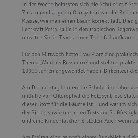
In der Woche befassten sich die Schüler mit S
Zusammenhänge im Ökosystem wie die Bedeutung
Klasse, wie man einen Baum korrekt fällt. Dies
Lehrkraft Petra Kallis in den tropischen Regen
mussten Sie in Teams einen Todesfall aufklären,
Für den Mittwoch hatte Frau Platz eine praktisc
Thema „Wald als Ressource“ und stellten praktisc
10000 Jahren angewendet haben. Birkenteer dien
Am Donnerstag lernten die Schüler im Labor da
mithilfe von Chlorophyll die Fotosynthese statt
dieser Stoff für die Bäume ist – und warum sic
der Rinde, sowie mehreren Tests zur Reißfestigk
und eine Rindentasche herstellen. Auch wenn d
Am Freitag ging es nach einem Rückblick auf di