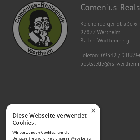
Comenius-Reals
Reichenberger Straße 6
97877 Wertheim
Baden-Württemberg
Telefon: 09342 / 91889-
poststelle@rs-wertheim.
×
Diese Webseite verwendet
Cookies.
Wir verwenden Cookies, um die
Benutzerfreundlichkeit unserer Website zu