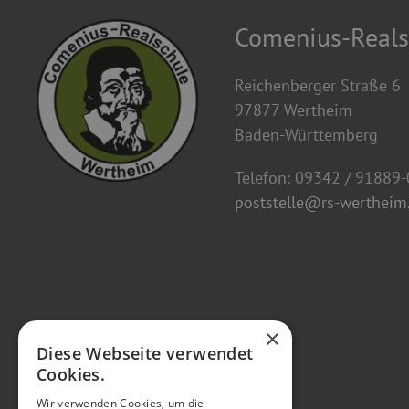
Comenius-Reals
Reichenberger Straße 6
97877 Wertheim
Baden-Württemberg
Telefon: 09342 / 91889-
poststelle@rs-wertheim.
×
Diese Webseite verwendet
Cookies.
Wir verwenden Cookies, um die